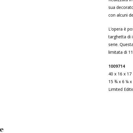
sua decorato 
con alcuni det
L’opera è po
targhetta di 
serie. Questa
limitata di 1
1009714
40 x 16 x 17
15 ¾ x 6 ¼ x
Limited Editi
te