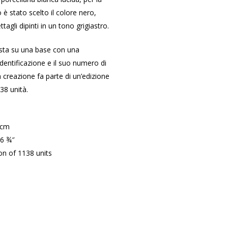
è stato scelto il colore nero,
tagli dipinti in un tono grigiastro.
sta su una base con una
identificazione e il suo numero di
 creazione fa parte di un’edizione
138 unità.
 cm
 6 ¾″
on of 1138 units