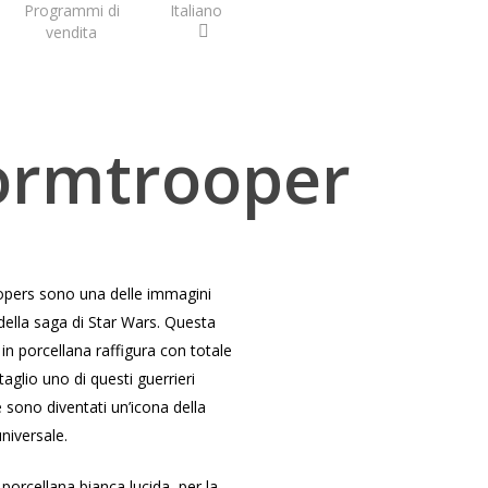
Programmi di
Italiano
vendita
ormtrooper
opers sono una delle immagini
della saga di Star Wars. Questa
in porcellana raffigura con totale
taglio uno di questi guerrieri
e sono diventati un’icona della
niversale.
 porcellana bianca lucida, per la