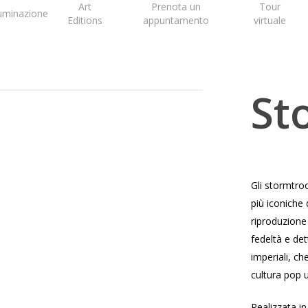
Art
Prenota un
Tour
luminazione
Editions
appuntamento
virtuale
St
Gli stormtro
più iconiche 
riproduzione 
fedeltà e det
imperiali, ch
cultura pop u
Realizzata in