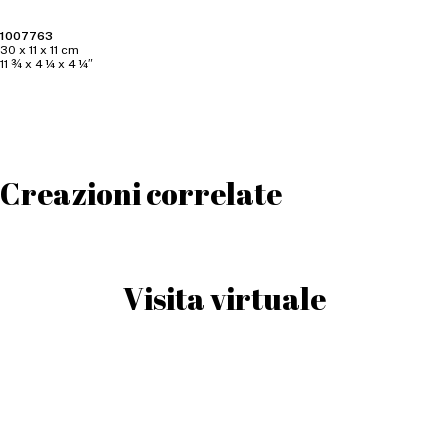
1007763
30 x 11 x 11 cm
11 ¾ x 4 ¼ x 4 ¼″
Creazioni correlate
Visita virtuale