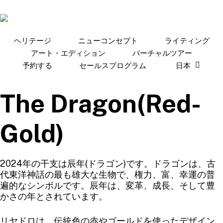
Skip
to
main
content
ヘリテージ
ニューコンセプト
ライティング
アート・エディション
バーチャルツアー
予約する
セールスプログラム
日本
The Dragon(Red-
Gold)
2024年の干支は辰年(ドラゴン)です。ドラゴンは、古
代東洋神話の最も雄大な生物で、権力、富、幸運の普
遍的なシンボルです。辰年は、変革、成長、そして豊
かさの年とされています。
リヤドロは、伝統色の赤やゴールドを使ったデザイン