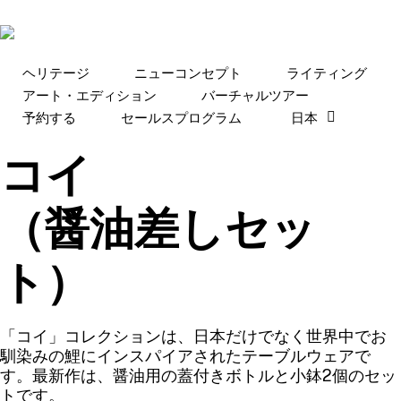
Skip
to
main
content
ヘリテージ
ニューコンセプト
ライティング
アート・エディション
バーチャルツアー
予約する
セールスプログラム
日本
コイ
（醤油差しセッ
ト）
「コイ」コレクションは、日本だけでなく世界中でお
馴染みの鯉にインスパイアされたテーブルウェアで
す。最新作は、醤油用の蓋付きボトルと小鉢2個のセッ
トです。