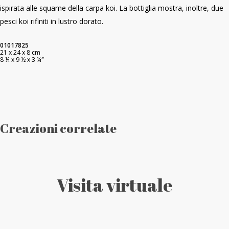
ispirata alle squame della carpa koi. La bottiglia mostra, inoltre, due
pesci koi rifiniti in lustro dorato.
01017825
21 x 24 x 8 cm
8 ¼ x 9 ½ x 3 ¼″
Creazioni correlate
Visita virtuale