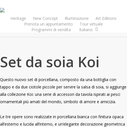
Skip
to
main
Heritage
New Concept
Illuminazione
Art Editions
Prenota un appuntamento
Tour virtuale
content
Programmi di vendita
Italiano
Set da soia Koi
Questo nuovo set di porcellana, composto da una bottiglia con
tappo e da due ciotole piccole per servire la salsa di soia, si aggiunge
alla collezione Koi: una serie di accessori da tavola ispirati ai pesci
ornamentali più amati del mondo, simbolo di amore e amicizia.
Le tre opere sono realizzate in porcellana bianca con finitura opaca
all’esterno e lucida all’interno, e un’elegante decorazione geometrica