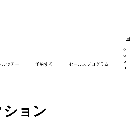
日
ャルツアー
予約する
セールスプログラム
クション