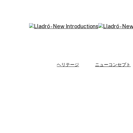
Skip
to
main
content
ヘリテージ
ニューコンセプト