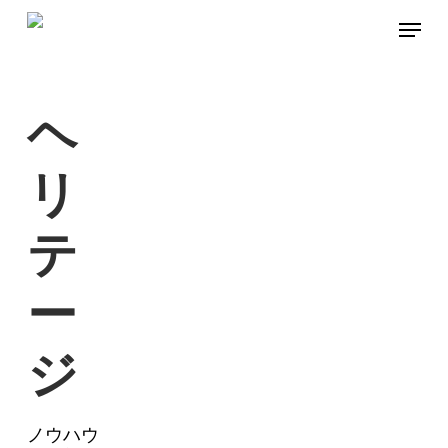
Skip
Menu
to
main
content
ヘ
リ
テ
ー
ジ
ノウハウ