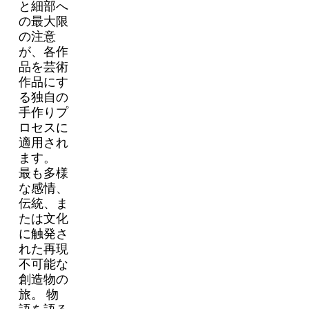
と細部へ
の最大限
の注意
が、各作
品を芸術
作品にす
る独自の
手作りプ
ロセスに
適用され
ます。
最も多様
な感情、
伝統、ま
たは文化
に触発さ
れた再現
不可能な
創造物の
旅。 物