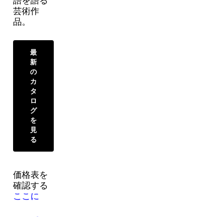
語を語る
芸術作
品。
最
新
の
カ
タ
ロ
グ
を
見
る
価格表を
確認する
ここに