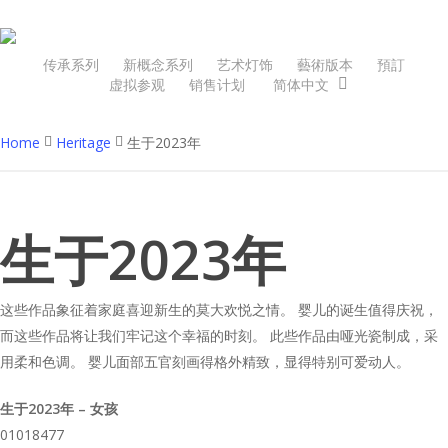
Skip
to
main
传承系列
新概念系列
艺术灯饰
藝術版本
預訂
虚拟参观
销售计划
简体中文
content
Home
Heritage
生于2023年
生于2023年
这些作品象征着家庭喜迎新生的莫大欢悦之情。 婴儿的诞生值得庆祝，
而这些作品将让我们牢记这个幸福的时刻。 此些作品由哑光瓷制成，采
用柔和色调。 婴儿面部五官刻画得格外精致，显得特别可爱动人。
生于2023年 – 女孩
01018477