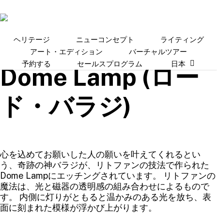
Skip
to
main
content
ヘリテージ
ニューコンセプト
ライティング
アート・エディション
バーチャルツアー
予約する
セールスプログラム
日本
Dome Lamp (ロー
ド・バラジ)
心を込めてお願いした人の願いを叶えてくれるとい
う、奇跡の神バラジが、リトファンの技法で作られた
Dome Lampにエッチングされています。 リトファンの
魔法は、光と磁器の透明感の組み合わせによるもので
す。 内側に灯りがともると温かみのある光を放ち、表
面に刻まれた模様が浮かび上がります。