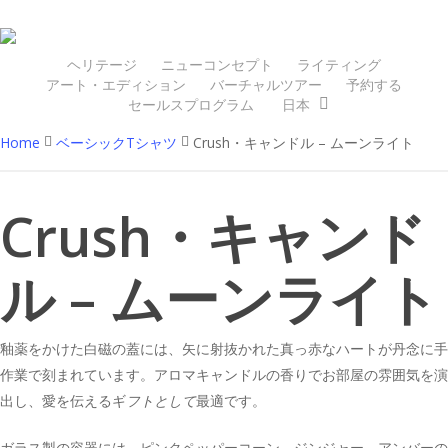
Skip
to
main
ヘリテージ
ニューコンセプト
ライティング
アート・エディション
バーチャルツアー
予約する
content
セールスプログラム
日本
Home
ベーシックTシャツ
Crush・キャンドル – ムーンライト
Crush・キャンド
ル – ムーンライト
釉薬をかけた白磁の蓋には、矢に射抜かれた真っ赤なハートが丹念に手
作業で刻まれています。アロマキャンドルの香りでお部屋の雰囲気を演
出し、愛を伝えるギ
フトとして
最適です。
ガラス製の容器には、ピンクペッパーコーン、ジンジャー、アンバーの