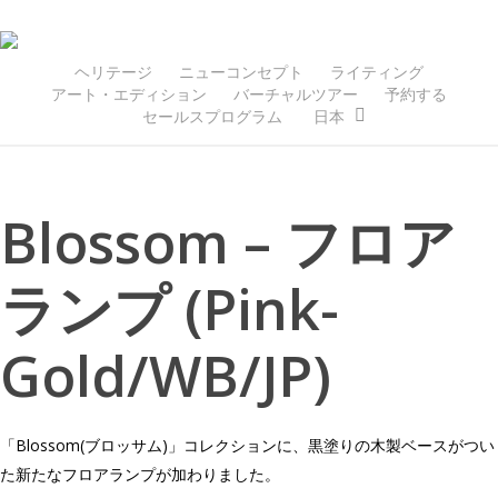
Skip
to
main
ヘリテージ
ニューコンセプト
ライティング
アート・エディション
バーチャルツアー
予約する
content
セールスプログラム
日本
Blossom – フロア
ランプ (Pink-
Gold/WB/JP)
「Blossom(ブロッサム)」コレクションに、黒塗りの木製ベースがつい
た新たなフロアランプが加わりました。