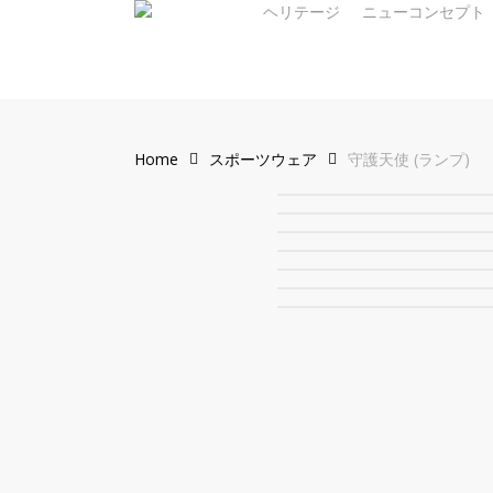
ヘリテージ
ニューコンセプト
Skip
to
main
content
Home
スポーツウェア
守護天使 (ランプ)