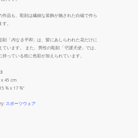
の作品も、彫刻は繊細な装飾が施された白磁で作ら
ます。
彫刻「
内なる平和
」は、髪にあしらわれた花だけに
えています。 また、男性の彫刻「
守護天使
」では、
に持っている枝に色彩が加えられています。
3
 x 45 cm
15 ¾ x 17 ¾”
ry:
スポーツウェア