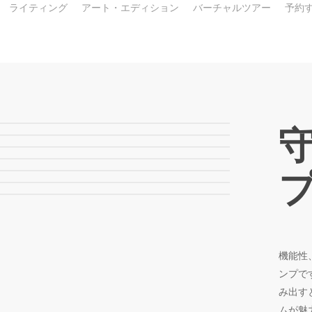
ライティング
アート・エディション
バーチャルツアー
予約
守
プ
機能性
ンプで
み出す
ムが魅