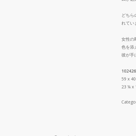
どちら
れてい
女性の
色を添
彼が手
102426
59 x 40
23 ¼ x 
Catego