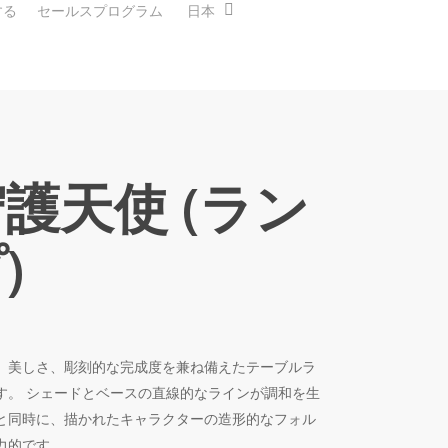
する
セールスプログラム
日本
護天使 (ラン
)
、美しさ、彫刻的な完成度を兼ね備えたテーブルラ
す。 シェードとベースの直線的なラインが調和を生
と同時に、描かれたキャラクターの造形的なフォル
力的です。