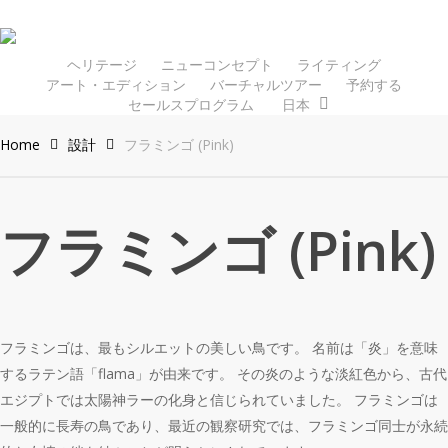
Skip
to
main
ヘリテージ
ニューコンセプト
ライティング
アート・エディション
バーチャルツアー
予約する
content
セールスプログラム
日本
Home
設計
フラミンゴ (Pink)
フラミンゴ (Pink)
フラミンゴは、最もシルエットの美しい鳥です。 名前は「炎」を意味
するラテン語「flama」が由来です。 その炎のような淡紅色から、古代
エジプトでは太陽神ラーの化身と信じられていました。 フラミンゴは
一般的に長寿の鳥であり、最近の観察研究では、フラミンゴ同士が永続