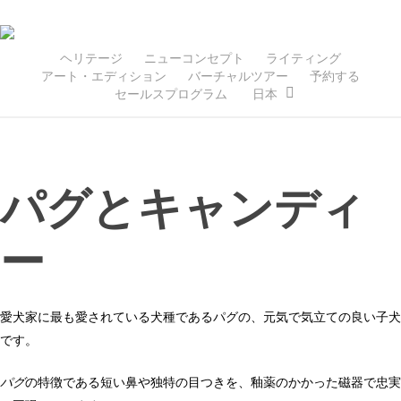
Skip
to
main
ヘリテージ
ニューコンセプト
ライティング
アート・エディション
バーチャルツアー
予約する
content
セールスプログラム
日本
パグとキャンディ
ー
愛犬家に最も愛されている犬種であるパグの、元気で気立ての良い子犬
です。
パグ
の特徴である短い鼻や独特の目つきを、釉薬のかかった磁器で忠実