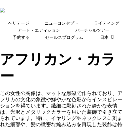
Skip
to
main
content
ヘリテージ
ニューコンセプト
ライティング
アート・エディション
バーチャルツアー
予約する
セールスプログラム
日本
アフリカン・カラ
ー
この女性の胸像は、マットな黒磁で作られており、ア
フリカの文化の象徴や鮮やかな色彩からインスピレー
ションを得ています。繊細に彫刻された静かな表情
は、光沢とメタリックカラーを用いた装飾で引き立て
られています。特に、イヤリングやネックレスに刻ま
れた細部や、髪の緻密な編み込みを再現した装飾は特