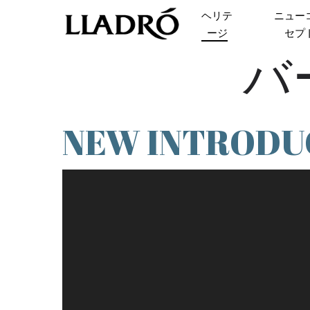
Skip
ヘリテ
ニュー
to
ージ
セプ
main
バ
content
NEW INTRODU