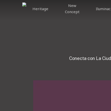
Skip
New
to
Heritage
Iluminac
Concept
main
content
Conecta con La Ciud