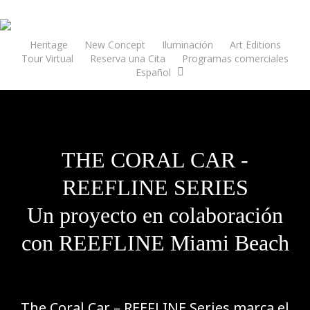
Skip
to
main
Heritage
New Concept
Iluminación
Art Editions
Tour Virtual
Reserva una Cita
Programas comerciales
content
Español
THE CORAL CAR -
REEFLINE SERIES
Un proyecto en colaboración
con REEFLINE Miami Beach
The Coral Car – REEFLINE Series marca el