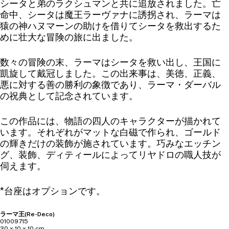
シータと弟のラクシュマンと共に追放されました。亡
命中、シータは魔王ラーヴァナに誘拐され、ラーマは
猿の神ハヌマーンの助けを借りてシータを救出するた
めに壮大な冒険の旅に出ました。
数々の冒険の末、ラーマはシータを救い出し、王国に
凱旋して戴冠しました。この出来事は、美徳、正義、
悪に対する善の勝利の象徴であり、ラーマ・ダーバル
の祝典として記念されています。
この作品には、物語の四人のキャラクターが描かれて
います。それぞれがマットな白磁で作られ、ゴールド
の輝きだけの装飾が施されています。巧みなエッチン
グ、装飾、ディティールによってリヤドロの職人技が
伺えます。
*台座はオプションです。
ラーマ王(Re-Deco)
01009715
30 x 10 x 10 cm