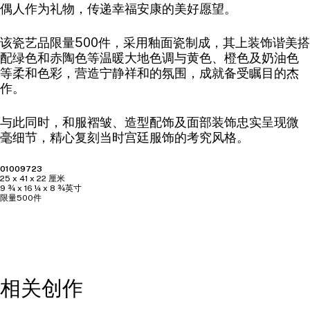
偶人作为礼物，传递幸福安康的美好愿望。
该瓷艺品限量500件，采用釉面瓷制成，其上装饰谐美搭
配绿色和赤陶色等温暖大地色调与黄色、橙色及奶油色
等柔和色彩，营造宁静祥和的氛围，成就备受瞩目的杰
作。
与此同时，和服褶皱、造型配饰及面部装饰忠实呈现微
毫细节，精心复刻当时宫廷服饰的考究风格。
01009723
25 x 41 x 22 厘米
9 ¾ x 16 ¼ x 8 ¾英寸
限量500件
相关创作