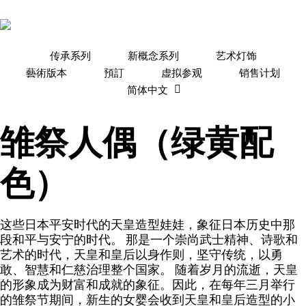
Skip
to
main
content
传承系列
新概念系列
艺术灯饰
藝術版本
預訂
虚拟参观
销售计划
简体中文
雏祭人偶（绿黄配
色）
这些日本平安时代的天皇造型娃娃，象征日本历史中那
段和平与安宁的时代。 那是一个崇尚武士精神、诗歌和
艺术的时代，天皇和皇后以身作则，坚守传统，以勇
敢、智慧和仁慈治理整个国家。 随着岁月的流逝，天皇
的形象成为财富和成就的象征。因此，在每年三月举行
的雏祭节期间，新生的女婴会收到天皇和皇后造型的小