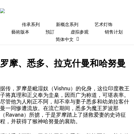
Skip
to
main
content
传承系列
新概念系列
艺术灯饰
藝術版本
預訂
虚拟参观
销售计划
Home
Heritage
罗摩、悉多、拉克什曼和哈努曼
简体中文
罗摩、悉多、拉克什曼和哈努曼
据传，罗摩是毗湿奴（Vishnu）的化身，这位印度教王
子将真理和正义奉为圭臬，因而广为称道，可堪表率。
尽管他为人刚正不阿，却不幸与妻子悉多和幼弟拉客什
曼一同惨遭流放。在流亡期间，悉多为魔王罗波那
（Ravana）所掳，于是罗摩踏上了拯救爱妻的史诗征
程，并获得了猴神哈努曼的襄助。