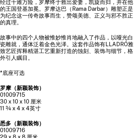
经过千难万险，罗摩终于救出爱妻，凯旋而归，并在他
的王国登基加冕。罗摩达巴（Rama Darbar）雕塑正是
为纪念这一传奇故事而生，赞颂美德、正义与邪不胜正
的真理。
故事中的四个人物被惟妙惟肖地融入了作品，以哑光白
瓷雕就，通体泛着金色光泽。这套作品饰有LLADRÓ雅
致艺匠挥释精湛工艺重新打造的蚀刻、装饰与细节，格
外引人瞩目。
*底座可选
罗摩（新颖装饰）
01009715
30 x 10 x 10 厘米
11 ¾ x 4 x 4英寸
悉多（新颖装饰）
01009716
29 x 8 x 8 厘米