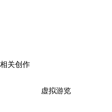
Made in matte white porcelain, golden and copper
lusters were chosen for the decoration. They are
applied, for instance, in the daffodils the painter was
so fond of, which crown his unmistakable moustache.
A note of distinctive color is added with the bright red
used to paint the lobster he is wearing on his lapel,
another recurring element in Dalí’s work.
相关创作
虚拟游览