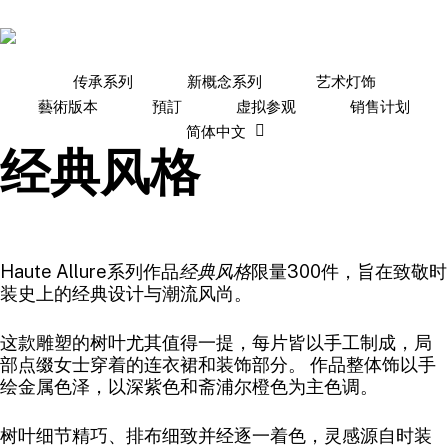
Skip
to
main
content
传承系列
新概念系列
艺术灯饰
藝術版本
預訂
虚拟参观
销售计划
简体中文
经典风格
Haute Allure系列作品
经典风格
限量300件，旨在致敬时
装史上的经典设计与潮流风尚。
这款雕塑的树叶尤其值得一提，每片皆以手工制成，局
部点缀女士穿着的连衣裙和装饰部分。 作品整体饰以手
绘金属色泽，以深紫色和斋浦尔橙色为主色调。
树叶细节精巧、排布细致并经逐一着色，灵感源自时装