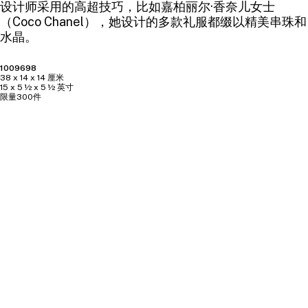
设计师采用的高超技巧，比如嘉柏丽尔·香奈儿女士
（Coco Chanel），她设计的多款礼服都缀以精美串珠和
水晶。
1009698
38 x 14 x 14 厘米
15 x 5 ½ x 5 ½ 英寸
限量300件
手工制作
处理