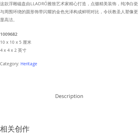
这款浮雕磁盘由LLADRÓ雅致艺术家精心打造，点缀精美装饰，纯净白瓷
与周围环绕的圆形饰带闪耀的金色光泽构成鲜明对比，令祆教圣人塑像更
显高洁。
1009682
10 x 10 x 5 厘米
4 x 4 x 2 英寸
Category:
Heritage
Description
相关创作