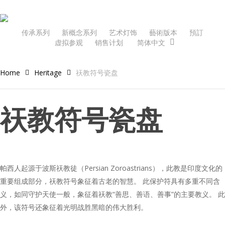
Skip
to
main
传承系列
新概念系列
艺术灯饰
藝術版本
預訂
虚拟参观
销售计划
简体中文
content
Home
Heritage
祆教符号瓷盘
祆教符号瓷盘
帕西人起源于波斯祆教徒（Persian Zoroastrians），此教是印度文化的
重要组成部分，祆教符号象征着古老的智慧。 此保护符具有多重不同含
义，如同守护天使一般，象征着祆教“善思、善语、善事”的主要教义。 此
外，该符号还象征着光明战胜黑暗的伟大胜利。