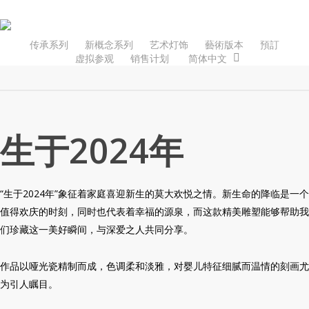
Skip
to
main
传承系列
新概念系列
艺术灯饰
藝術版本
預訂
虚拟参观
销售计划
简体中文
content
生于2024年
“生于2024年”象征着家庭喜迎新生的莫大欢悦之情。新生命的降临是一个
值得欢庆的时刻，同时也代表着幸福的源泉，而这款精美雕塑能够帮助我
们珍藏这一美好瞬间，与深爱之人共同分享。
作品以哑光瓷精制而成，色调柔和淡雅，对婴儿特征细腻而温情的刻画尤
为引人瞩目。