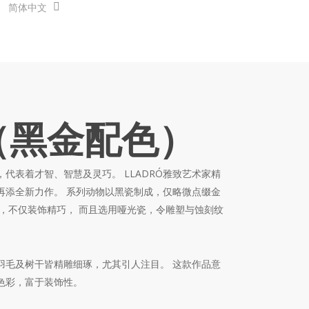
简体中文
（黑金配色）
代表着才智、智慧及灵巧。 LLADRÓ雅致艺术家精
再添全新力作。 系列动物以黑瓷制成，仅略微点缀金
眼，不仅装饰精巧， 而且选用哑光瓷，令雕塑与蚀刻纹
羽毛及树干皆精雕细琢，尤其引人注目。 这款作品意
色彩，富于装饰性。