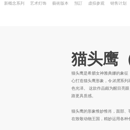
新概念系列
艺术灯饰
藝術版本
預訂
虚拟参观
销售计划
猫头鹰
猫头鹰是希腊女神雅典娜的象征，
心打造猫头鹰形象，令
浓黑
系列
色光泽。 这款作品颇为醒目亮
路更具质感。
猫头鹰的形象惟妙惟肖，面部、
在致敬动物王国，精妙运用各种