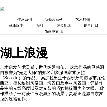
Skip
to
main
content
传承系列
新概念系列
艺术灯饰
藝術版本
預訂
虚拟参观
销售计划
简体中文
湖上浪漫
艺术启发艺术灵感，世代绵延相传。 这款作品的灵感源
自被誉为“光之大师”的知名印象派画家索罗拉
（Sorolla）的作品。 索罗拉出生于西班牙海港城市瓦伦
西亚，擅长绘制风俗画、海景画及乡村风景画，凭借作
品中的光线亮度以及对光影的巧妙捕捉而声名大噪。 此
作描绘了一对爱侣浪漫游船的场景，灵感正是源自索罗
拉的这幅画作。