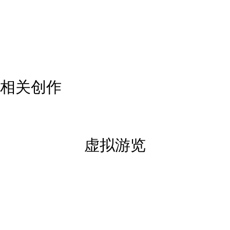
这款作品以白色为主色调，白色与索罗拉的画作密切相
关，更饰以柔和淡彩，点缀每片花瓣皆以手工精制而成
的花朵。
相关创作
虚拟游览