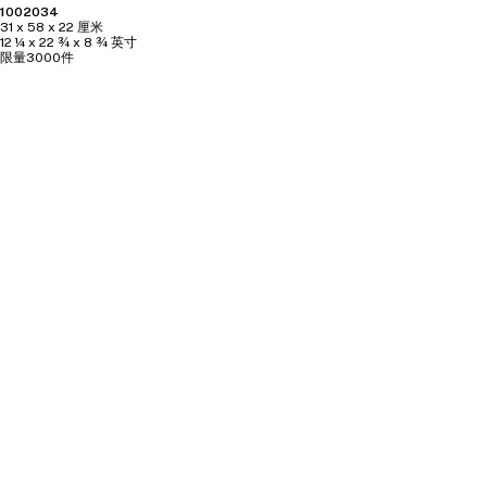
1002034
31 x 58 x 22 厘米
12 ¼ x 22 ¾ x 8 ¾ 英寸
限量3000件
手工制作
处理
这款作品是雕塑结构与美轮美奂的装饰的上佳典范。 精
致的手工浮雕尤为亮眼，重现了女士连衣裙与披肩上的
刺绣、她手中的遮阳伞图案以及船身的蚀刻图案，生动
呈现了木材的粒纹质感。