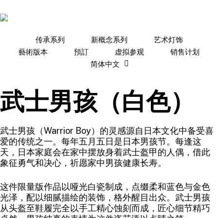
Skip
to
main
content
传承系列
新概念系列
艺术灯饰
藝術版本
預訂
虚拟参观
销售计划
简体中文
武士男孩（白色）
武士男孩（Warrior Boy）的灵感源自日本文化中备受喜
爱的传统之一。每年五月五日是日本男孩节。每逢这
天，日本家庭会在家中摆放身着武士盔甲的人偶，借此
象征勇气和决心，祈愿家中男孩健康长寿。
这件限量版作品以哑光白瓷制成，点缀柔和蓝色与金色
光泽，配以细腻描绘的装饰，格外醒目出众。武士男孩
从头盔至鞋履完全以手工精心蚀刻而成，匠心细节精巧