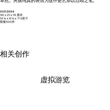
卓然。男孩纯真的表情为这件瓷艺添以点睛之笔。
01013054
36 x 21 x 19 厘米
14 ¼ x 8 ¼ x 7 ½英寸
限量500件
相关创作
虚拟游览