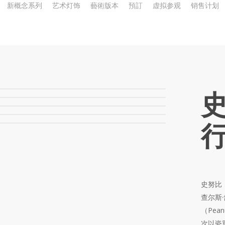
新概念系列
艺术灯饰
藝術版本
預訂
虚拟参观
销售计划
史努比（
查尔斯·
（Pea
次以瓷