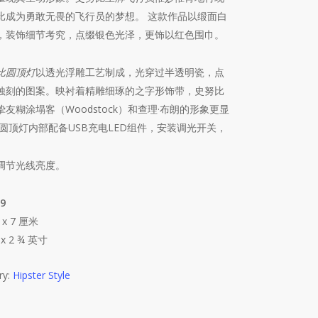
比成为勇敢无畏的飞行员的梦想。 这款作品以缎面白
，装饰细节考究，点缀银色光泽，更饰以红色围巾。
比圆顶灯
以透光浮雕工艺制成，光穿过半透明瓷，点
蚀刻的图案。映衬着精雕细琢的之字形饰带，史努比
友糊涂塌客（Woodstock）和查理·布朗的形象更显
 圆顶灯内部配备USB充电LED组件，安装调光开关，
调节光线亮度。
9
6 x 7 厘米
¼ x 2 ¾ 英寸
ry:
Hipster Style