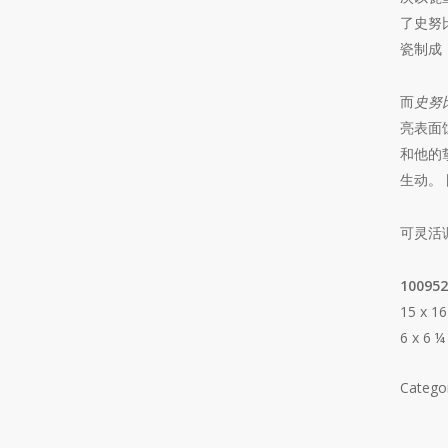
了史努
瓷制成
而
史努
亮表面
和他的挚
生动。
可灵活
100952
15 x 1
6 x 6 
Catego