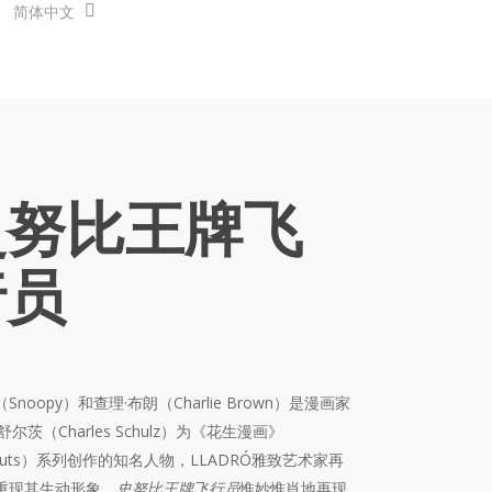
简体中文
史努比王牌飞
行员
Snoopy）和查理·布朗（Charlie Brown）是漫画家
舒尔茨（Charles Schulz）为《花生漫画》
nuts）系列创作的知名人物，LLADRÓ雅致艺术家再
重现其生动形象。
史努比王牌飞行员
惟妙惟肖地再现